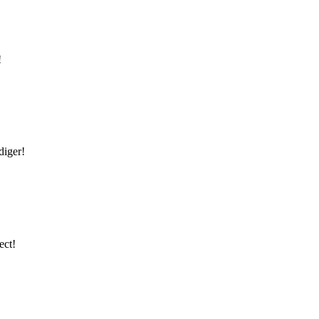
!
diger!
ect!